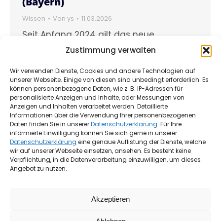
(Bayern)
Wissen
Von
ys
11.03.2026
Seit Anfang 2024 gilt das neue
Gebäudeenergiegesetz, im Volksmund
Zustimmung verwalten
„Heizungsgesetz“ genannt. Es ist die
Wir verwenden Dienste, Cookies und andere Technologien auf
zentrale Grundlage der Wärmewende in
unserer Webseite. Einige von diesen sind unbedingt erforderlich. Es
Deutschland und betrifft langfristig alle
können personenbezogene Daten, wie z. B. IP-Adressen für
personalisierte Anzeigen und Inhalte, oder Messungen von
Eigentümerinnen und Eigentümer. Doch
Anzeigen und Inhalten verarbeitet werden. Detaillierte
was ändert sich wirklich ab 2026? Wo gilt
Informationen über die Verwendung Ihrer personenbezogenen
Daten finden Sie in unserer
Datenschutzerklärung
. Für Ihre
die 65-Prozent-Erneuerbaren-Regel
informierte Einwilligung können Sie sich gerne in unserer
bereits, wo kommen Übergangsfristen
Datenschutzerklärung
eine genaue Auflistung der Dienste, welche
wir auf unserer Webseite einsetzen, ansehen. Es besteht keine
zum Tragen?
Verpflichtung, in die Datenverarbeitung einzuwilligen, um dieses
Angebot zu nutzen.
Akzeptieren
1
2
→