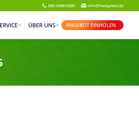
089 248819280
info@heatgreen.de
ERVICE
ÜBER UNS
ANGEBOT EINHOLEN
5