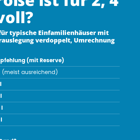
voll?
für typische Einfamilienhäuser mit
herauslegung verdoppelt, Umrechnung
pfehlung (mit Reserve)
l
(meist ausreichend)
l
l
l
l