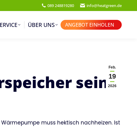
089 248819280
info@heatgreen.de
ERVICE
ÜBER UNS
ANGEBOT EINHOLEN
Feb.
speicher sein?
19
2026
die Wärmepumpe muss hektisch nachheizen. Ist