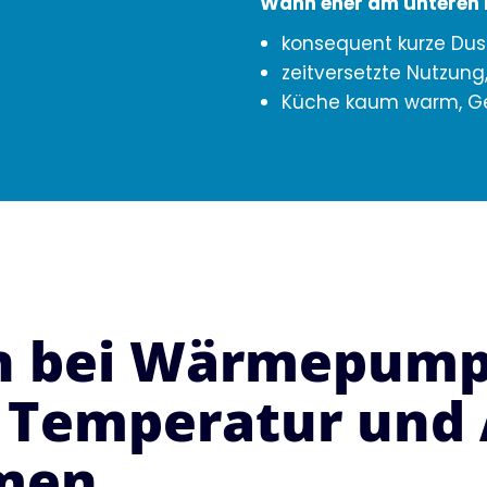
Wann eher am unteren
konsequent kurze Du
zeitversetzte Nutzung
Küche kaum warm, Ge
n bei Wärmepump
 Temperatur und 
men