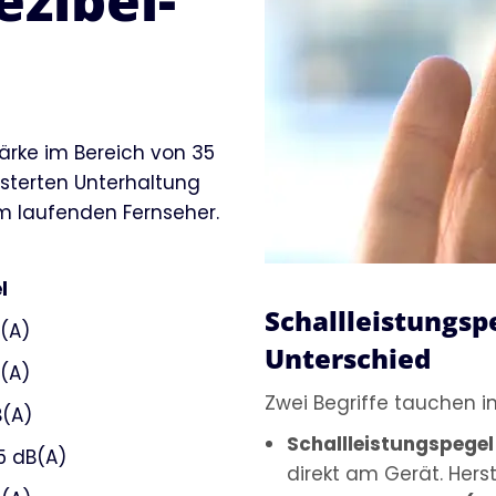
zibel-
rke im Bereich von 35
üsterten Unterhaltung
m laufenden Fernseher.
l
Schallleistungsp
(A)
Unterschied
(A)
Zwei Begriffe tauchen i
B(A)
Schallleistungspegel
5 dB(A)
direkt am Gerät. Hers