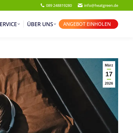
089 248819280
info@heatgreen.de
ERVICE
ÜBER UNS
ANGEBOT EINHOLEN
März
17
2026