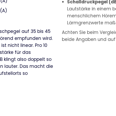
(A)
Schalldruckpegel (d
Lautstärke in einem 
(A)
menschlichem Hörempf
Lärmgrenzwerte maßg
uschpegel auf 35 bis 45
Achten Sie beim Vergl
törend empfunden wird.
beide Angaben und auf
st nicht linear. Pro 10
tärke für das
klingt also doppelt so
en lauter. Das macht die
fstellorts so